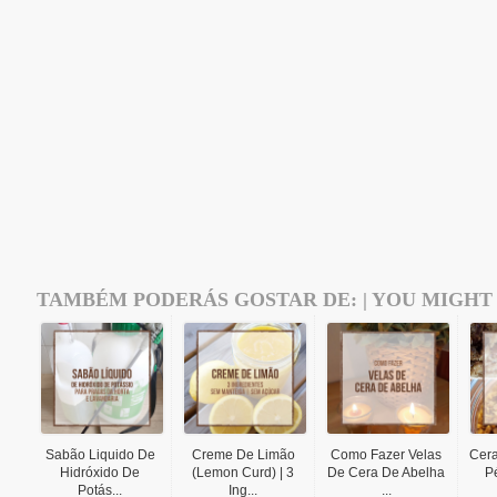
TAMBÉM PODERÁS GOSTAR DE: | YOU MIGHT 
Sabão Liquido De
Creme De Limão
Como Fazer Velas
Cer
Hidróxido De
(Lemon Curd) | 3
De Cera De Abelha
P
Potás...
Ing...
...